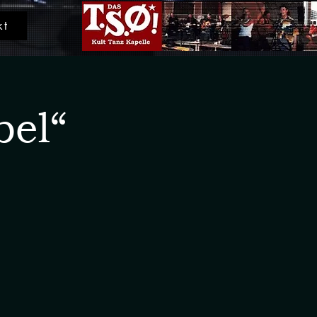
kt
el“